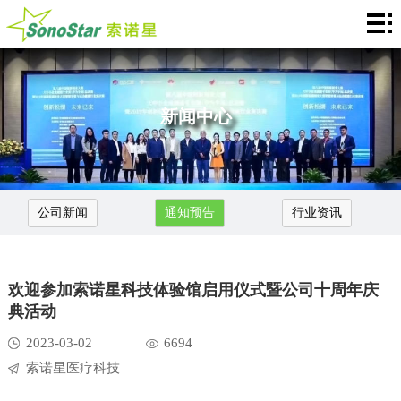
Home
关
于
新
新闻中心
我
闻
产
们
中
品
应
公司新闻
通知预告
行业资讯
心
介
用
服
绍
中
务
合
欢迎参加索诺星科技体验馆启用仪式暨公司十周年庆
心
支
作
联
典活动
2023-03-02
6694
持
加
系
Languages
索诺星医疗科技
盟
我