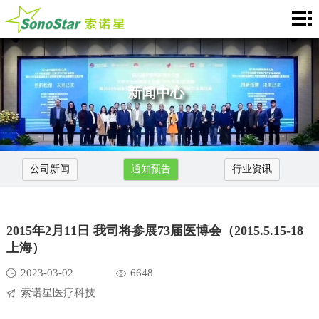
Home
关
于
新
新闻中心
我
闻
产
们
中
品
应
公司新闻
通知预告
行业资讯
心
介
用
服
绍
中
务
合
2015年2月11日 我司将参展73届医博会（2015.5.15-18
心
支
作
联
上海）
2023-03-02
6648
持
加
系
Languages
索诺星医疗科技
盟
我