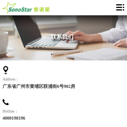
Home
关
于
新
联系我们
我
闻
产
们
中
品
应
心
介
用
服
Address：
绍
中
务
合
广东省广州市黄埔区联浦街6号902房
心
支
作
联
持
加
系
Languages
Hotline：
4000198196
盟
我