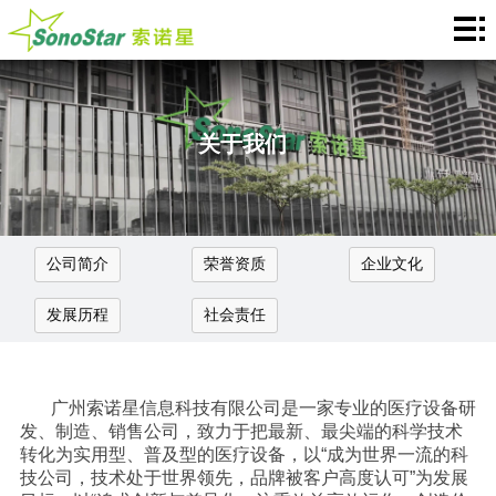
Home
关
于
新
关于我们
我
闻
产
们
中
品
应
公司简介
荣誉资质
企业文化
心
介
用
服
发展历程
社会责任
绍
中
务
合
心
支
作
联
广州索诺星信息科技有限公司是一家专业的医疗设备研
持
加
发、制造、销售公司，致力于把最新、最尖端的科学技术
系
Languages
转化为实用型、普及型的医疗设备，以“成为世界一流的科
技公司，技术处于世界领先，品牌被客户高度认可”为发展
盟
我