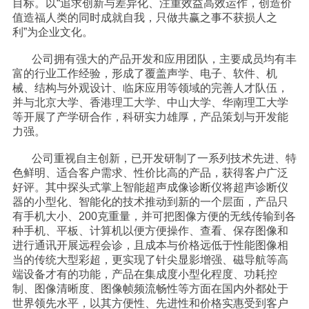
目标。以“追求创新与差异化、注重效益高效运作，创造价
值造福人类的同时成就自我，只做共赢之事不获损人之
们
利”为企业文化。
公司拥有强大的产品开发和应用团队，主要成员均有丰
富的行业工作经验，形成了覆盖声学、电子、软件、机
械、结构与外观设计、临床应用等领域的完善人才队伍，
并与北京大学、香港理工大学、中山大学、华南理工大学
等开展了产学研合作，科研实力雄厚，产品策划与开发能
力强。
公司重视自主创新，已开发研制了一系列技术先进、特
色鲜明、适合客户需求、性价比高的产品，获得客户广泛
好评。其中探头式掌上智能超声成像诊断仪将超声诊断仪
器的小型化、智能化的技术推动到新的一个层面，产品只
有手机大小、200克重量，并可把图像方便的无线传输到各
种手机、平板、计算机以便方便操作、查看、保存图像和
进行通讯开展远程会诊，且成本与价格远低于性能图像相
当的传统大型彩超，更实现了针尖显影增强、磁导航等高
端设备才有的功能，产品在集成度小型化程度、功耗控
制、图像清晰度、图像帧频流畅性等方面在国内外都处于
世界领先水平，以其方便性、先进性和价格实惠受到客户