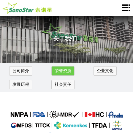
Home
关
于
新
关于我们
我
闻
产
们
中
品
应
公司简介
荣誉资质
企业文化
心
介
用
服
发展历程
社会责任
绍
中
务
合
心
支
作
联
持
加
系
Languages
盟
我