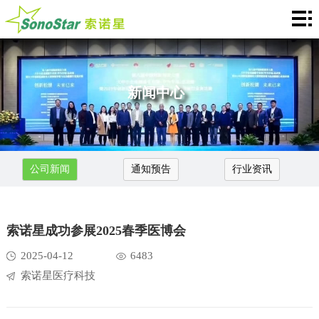
Home
关
于
新
新闻中心
我
闻
产
们
中
品
应
公司新闻
通知预告
行业资讯
心
介
用
服
绍
中
务
合
索诺星成功参展2025春季医博会
心
支
作
联
2025-04-12
6483
持
索诺星医疗科技
加
系
Languages
盟
我