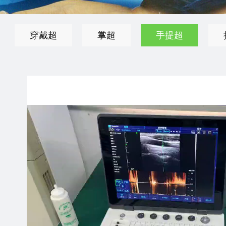
穿戴超
掌超
手提超