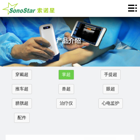
Home
关
于
新
产品介绍
我
闻
产
们
中
品
应
穿戴超
掌超
手提超
心
介
用
服
推车超
兽超
眼超
绍
中
务
合
膀胱超
治疗仪
心电监护
心
支
作
联
配件
持
加
系
Languages
盟
我