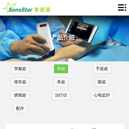
Home
关
于
新
产品介绍
我
闻
产
们
中
品
应
穿戴超
掌超
手提超
心
介
用
服
推车超
兽超
眼超
绍
中
务
合
膀胱超
治疗仪
心电监护
心
支
作
联
配件
持
加
系
Languages
盟
我